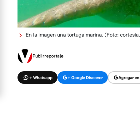
En la imagen una tortuga marina.
(Foto: cortesía.
Publirreportaje
+ Whatsapp
+ Google Discover
Agregar en