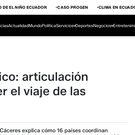
 DE EL NIÑO ECUADOR
CASO PROGEN
CLIMA EN ECUAD
icias
Actualidad
Mundo
Política
Servicios
Deportes
Negocios
Entretenim
co: articulación
 el viaje de las
 Cáceres explica cómo 16 países coordinan