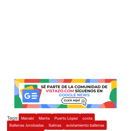
Tags:
Manabí
Manta
Puerto López
costa
Ballenas Jorobadas
Salinas
avistamiento ballenas