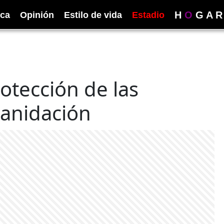
H
O
G
A
R
ica
Opinión
Estilo de vida
Estadio
otección de las
 anidación