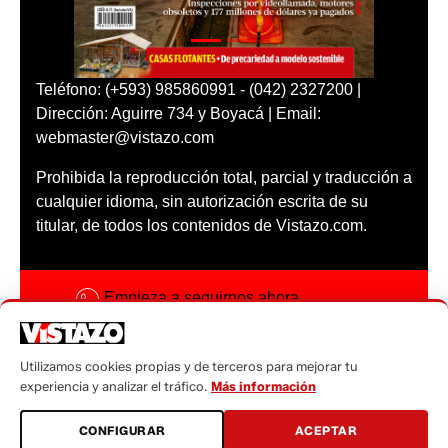
Teléfono: (+593) 985860991 - (042) 2327200 |
Dirección: Aguirre 734 y Boyacá | Email:
webmaster@vistazo.com
Prohibida la reproducción total, parcial y traducción a
cualquier idioma, sin autorización escrita de su
titular, de todos los contenidos de Vistazo.com.
Empieza a seguirnos ahora
Activar notificaciones
Utilizamos cookies propias y de terceros para mejorar tu
Código ética
experiencia y analizar el tráfico.
Más información
Sugerencias a:
CONFIGURAR
ACEPTAR
sugerencias@vistazo.com