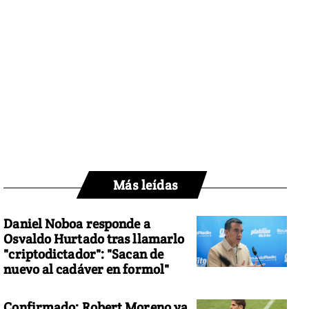
Más leídas
Daniel Noboa responde a
Osvaldo Hurtado tras llamarlo
"criptodictador": "Sacan de
nuevo al cadáver en formol"
Confirmado: Robert Moreno ya