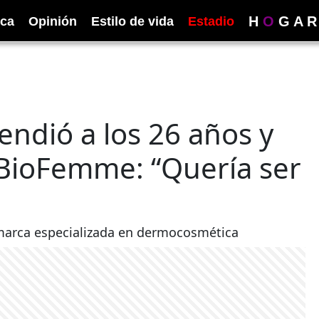
H
O
G
A
R
ica
Opinión
Estilo de vida
Estadio
ndió a los 26 años y
 BioFemme: “Quería ser
marca especializada en dermocosmética