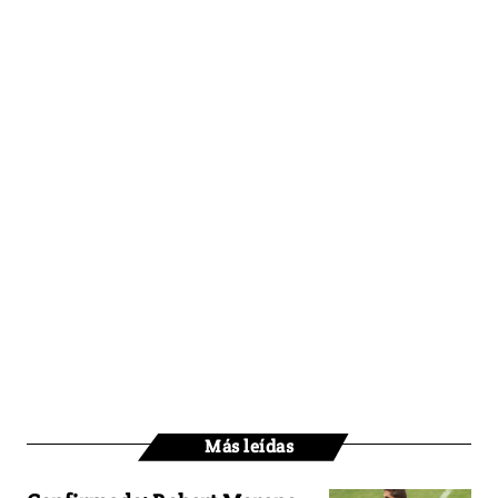
Más leídas