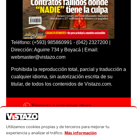
Teléfono: (+593) 985860991 - (042) 2327200 |
Dirección: Aguirre 734 y Boyacá | Email:
webmaster@vistazo.com
Prohibida la reproducción total, parcial y traducción a
cualquier idioma, sin autorización escrita de su
titular, de todos los contenidos de Vistazo.com.
Empieza a seguirnos ahora
Activar notificaciones
Utilizamos cookies propias y de terceros para mejorar tu
Código ética
experiencia y analizar el tráfico.
Más información