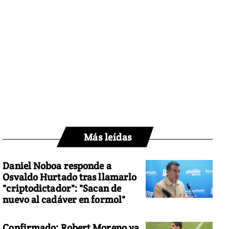
Más leídas
Daniel Noboa responde a
Osvaldo Hurtado tras llamarlo
"criptodictador": "Sacan de
nuevo al cadáver en formol"
Confirmado: Robert Moreno ya