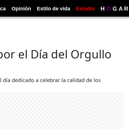
H
O
G
A
R
ica
Opinión
Estilo de vida
Estadio
or el Día del Orgullo
 día dedicado a celebrar la calidad de los