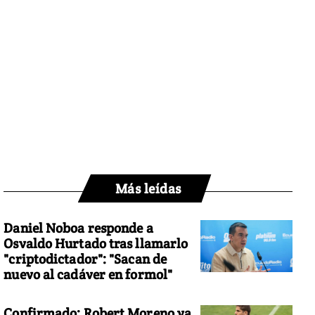
Más leídas
Daniel Noboa responde a
Osvaldo Hurtado tras llamarlo
"criptodictador": "Sacan de
nuevo al cadáver en formol"
Confirmado: Robert Moreno ya