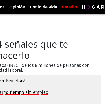
H
O
G
A
R
ica
Opinión
Estilo de vida
Estadio
4 señales que te
hacerlo
sos (INEC), de los 8 millones de personas con
dad laboral.
 en Ecuador?
largo tiempo sin empleo