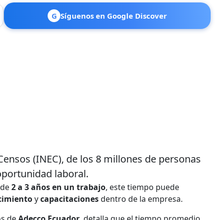
G
Síguenos en Google Discover
 Censos (INEC), de los 8 millones de personas
portunidad laboral.
 de
2 a 3 años en un trabajo
, este tiempo puede
cimiento
y
capacitaciones
dentro de la empresa.
ios de
Adecco Ecuador
, detalla que el tiempo promedio