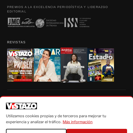
PREMIOS A LA EXCELENCIA PERIODÍSTICA Y LIDERAZGO
EDITORIAL
REVISTAS
Prohibida la reproducción total, parcial y traducción a cualquier idioma, sin
autorización escrita de su titular, de todos los contenidos de Vistazo.com.
Utilizamos cookies propias y de terceros para mejorar tu
experiencia y analizar el tráfico.
Más información