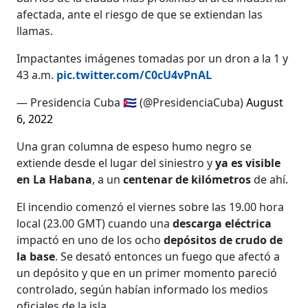
afectada, ante el riesgo de que se extiendan las
llamas.
Impactantes imágenes tomadas por un dron a la 1 y
43 a.m.
pic.twitter.com/C0cU4vPnAL
— Presidencia Cuba 🇨🇺 (@PresidenciaCuba)
August
6, 2022
Una gran columna de espeso humo negro se
extiende desde el lugar del siniestro y
ya es visible
en La Habana
, a un
centenar de kilómetros
de ahí.
El incendio comenzó el viernes sobre las 19.00 hora
local (23.00 GMT) cuando una
descarga eléctrica
impactó en uno de los ocho
depósitos de crudo de
la base
. Se desató entonces un fuego que afectó a
un depósito y que en un primer momento pareció
controlado, según habían informado los medios
oficiales de la isla.