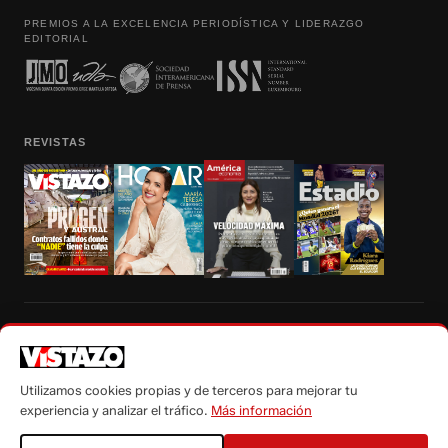
PREMIOS A LA EXCELENCIA PERIODÍSTICA Y LIDERAZGO
EDITORIAL
REVISTAS
Prohibida la reproducción total, parcial y traducción a cualquier idioma, sin
autorización escrita de su titular, de todos los contenidos de Vistazo.com.
Utilizamos cookies propias y de terceros para mejorar tu
experiencia y analizar el tráfico.
Más información