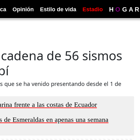
H
O
G
A
R
ica
Opinión
Estilo de vida
Estadio
e cadena de 56 sismos
bí
s que se ha venido presentando desde el 1 de
ina frente a las costas de Ecuador
tas de Esmeraldas en apenas una semana