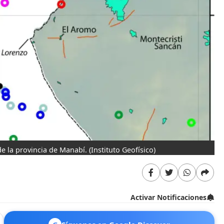
de la provincia de Manabí.
(Instituto Geofísico)
Activar Notificaciones