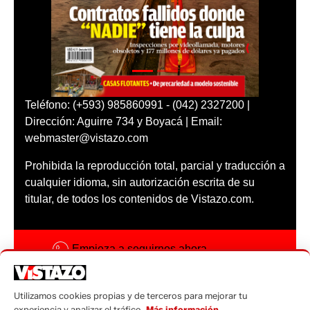
Teléfono: (+593) 985860991 - (042) 2327200 |
Dirección: Aguirre 734 y Boyacá | Email:
webmaster@vistazo.com
Prohibida la reproducción total, parcial y traducción a
cualquier idioma, sin autorización escrita de su
titular, de todos los contenidos de Vistazo.com.
Empieza a seguirnos ahora
Activar notificaciones
Utilizamos cookies propias y de terceros para mejorar tu
Código ética
experiencia y analizar el tráfico.
Más información