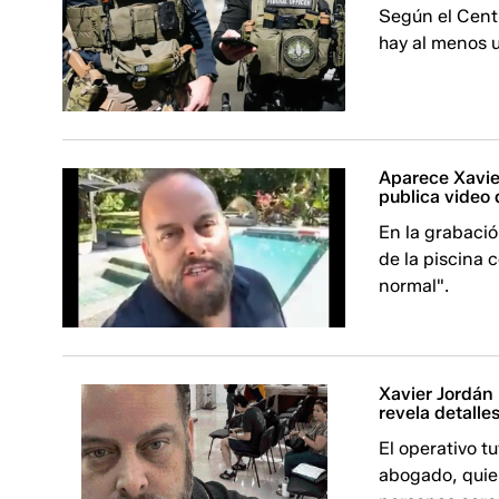
Según el Centr
hay al menos u
Aparece Xavier
publica video 
En la grabació
de la piscina 
normal".
Xavier Jordán 
revela detalle
El operativo t
abogado, quie