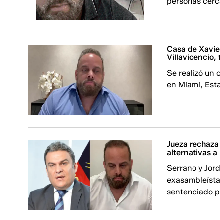
personas cerc
Casa de Xavie
Villavicencio,
Se realizó un 
en Miami, Est
Jueza rechaza
alternativas a
Serrano y Jor
exasambleísta
sentenciado po