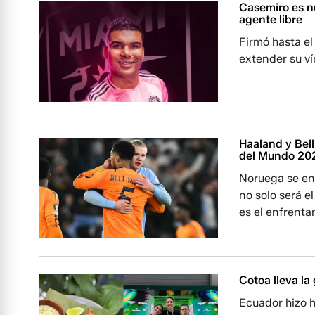
Casemiro es nu
agente libre
Firmó hasta el
extender su v
Haaland y Bel
del Mundo 20
Noruega se enf
no solo será e
es el enfrent
Cotoa lleva la
Ecuador hizo h