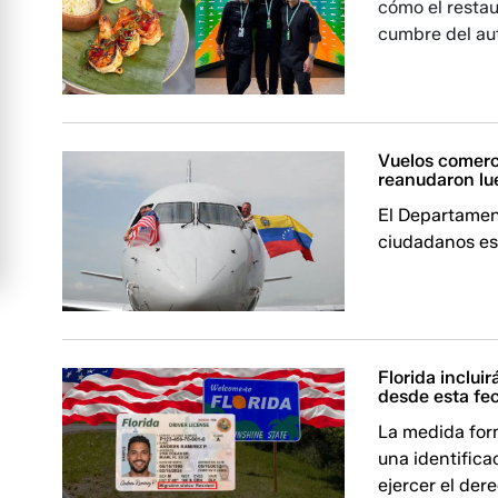
cómo el restau
cumbre del au
Vuelos comerc
reanudaron lu
El Departamen
ciudadanos es
Florida inclui
desde esta fe
La medida form
una identifica
ejercer el dere