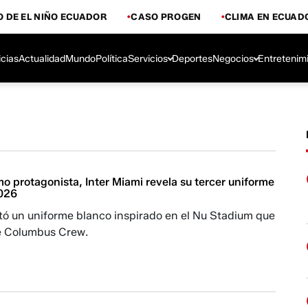
 DE EL NIÑO ECUADOR
CASO PROGEN
CLIMA EN ECUAD
icias
Actualidad
Mundo
Política
Servicios
Deportes
Negocios
Entretenim
 protagonista, Inter Miami revela su tercer uniforme
2026
ntó un uniforme blanco inspirado en el Nu Stadium que
e Columbus Crew.