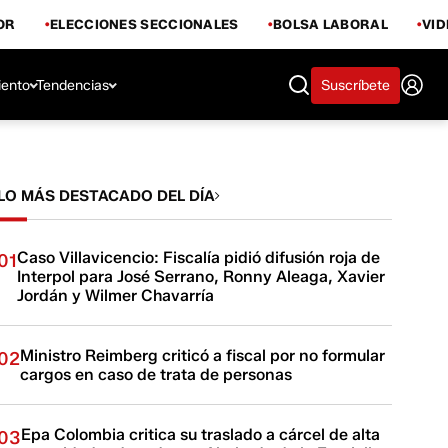
OR
ELECCIONES SECCIONALES
BOLSA LABORAL
VI
iento
Tendencias
Suscríbete
LO MÁS DESTACADO DEL DÍA
Caso Villavicencio: Fiscalía pidió difusión roja de
01
Interpol para José Serrano, Ronny Aleaga, Xavier
Jordán y Wilmer Chavarría
Ministro Reimberg criticó a fiscal por no formular
02
cargos en caso de trata de personas
Epa Colombia critica su traslado a cárcel de alta
03