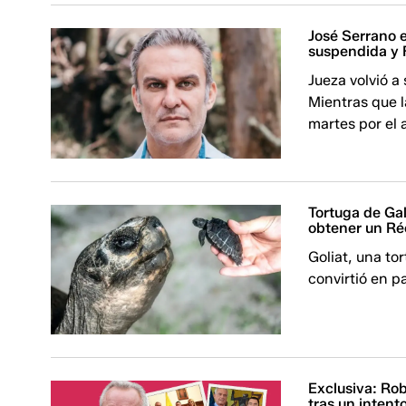
José Serrano 
suspendida y 
Jueza volvió a
Mientras que l
martes por el 
Tortuga de Ga
obtener un Ré
Goliat, una to
convirtió en p
Exclusiva: Rob
tras un intent