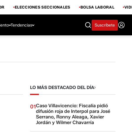
OR
ELECCIONES SECCIONALES
BOLSA LABORAL
VI
iento
Tendencias
Suscríbete
LO MÁS DESTACADO DEL DÍA
Caso Villavicencio: Fiscalía pidió
01
difusión roja de Interpol para José
Serrano, Ronny Aleaga, Xavier
Jordán y Wilmer Chavarría