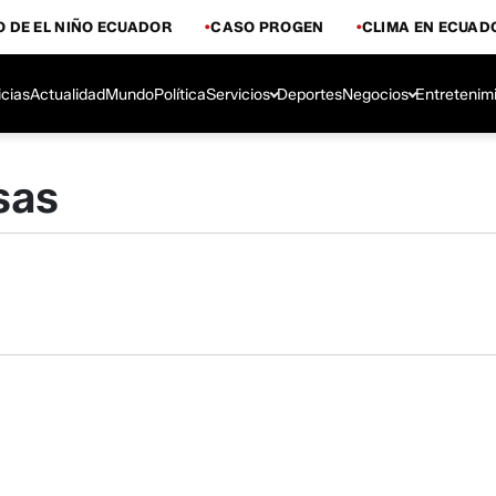
 DE EL NIÑO ECUADOR
CASO PROGEN
CLIMA EN ECUAD
icias
Actualidad
Mundo
Política
Servicios
Deportes
Negocios
Entretenim
sas