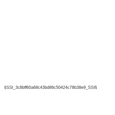
§SSI_3c8bff60a68c43bd86c50424c78b38e9_SSI§