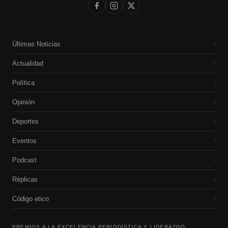
Últimas Noticias
›
Actualidad
›
Política
›
Opinión
›
Deportes
›
Eventos
›
Podcast
›
Réplicas
›
Código etico
›
PREMIOS A LA EXCELENCIA PERIODÍSTICA Y LIDERAZGO