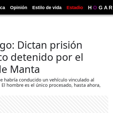
H
O
G
A
R
ica
Opinión
Estilo de vida
Estadio
go: Dictan prisión
co detenido por el
 de Manta
que habría conducido un vehículo vinculado al
. El hombre es el único procesado, hasta ahora,