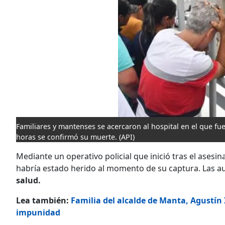
Familiares y mantenses se acercaron al hospital en el que fu
horas se confirmó su muerte.
(API)
Mediante un operativo policial que inició tras el asesin
habría estado herido al momento de su captura. Las a
salud.
Lea también:
Familia del alcalde de Manta, Agustín 
impunidad