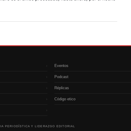
Eventos
›
Podcast
›
Réplicas
›
Código etico
›
›
IA PERIODÍSTICA Y LIDERAZGO EDITORIAL