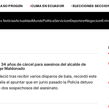
CASO PROGEN
CLIMA EN ECUADOR
ELECCIONES SECCIO
s Noticias
Actualidad
Mundo
Política
Servicios
Deportes
Negocios
Entr
 34 años de cárcel para asesinos del alcalde de
rge Maldonado
eció tras recibir varios disparos de bala, recordó este
alía al apuntar que en junio pasado la Policía detuvo
a dos sospechosos del asesinato.