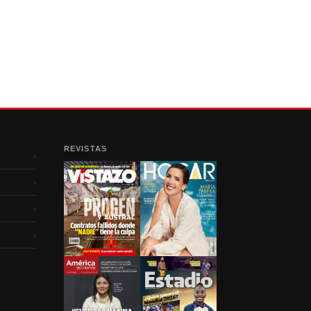
REVISTAS
›
›
›
›