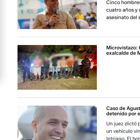
Cinco hombres
cuatro años y 
asesinato del 
Microvistazo: 
exalcalde de 
Caso de Agustí
detenido por e
Un juez dictó 
un vehículo vi
Intriago. El h