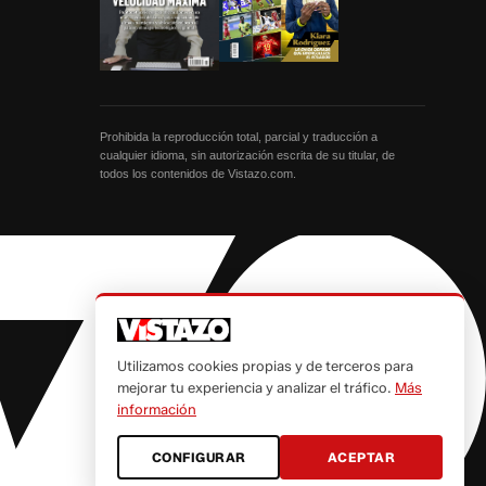
Prohibida la reproducción total, parcial y traducción a
cualquier idioma, sin autorización escrita de su titular, de
todos los contenidos de Vistazo.com.
Utilizamos cookies propias y de terceros para
mejorar tu experiencia y analizar el tráfico.
Más
información
CONFIGURAR
ACEPTAR