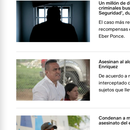
Un millón de 
criminales bus
Seguridad', d
El caso más re
recompensas es
Eber Ponce.
Asesinan al a
Enríquez
De acuerdo a r
interceptado d
sujetos que ll
Condenan a má
asesinato del 