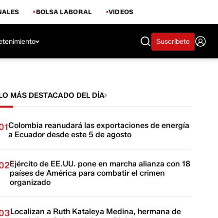
NALES
BOLSA LABORAL
VIDEOS
etenimiento
Suscríbete
LO MÁS DESTACADO DEL DÍA
Colombia reanudará las exportaciones de energía
01
a Ecuador desde este 5 de agosto
Ejército de EE.UU. pone en marcha alianza con 18
02
países de América para combatir el crimen
organizado
Localizan a Ruth Kataleya Medina, hermana de
03