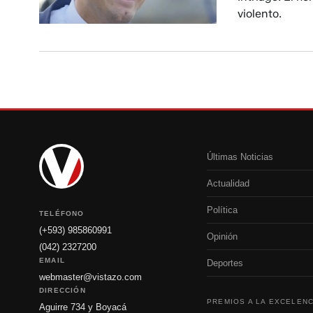
violento.
Últimas Noticias
Actualidad
Política
TELÉFONO
(+593) 985860991
Opinión
(042) 2327200
EMAIL
Deportes
webmaster@vistazo.com
DIRECCIÓN
PREMIOS A LA EXCELENC
Aguirre 734 y Boyacá