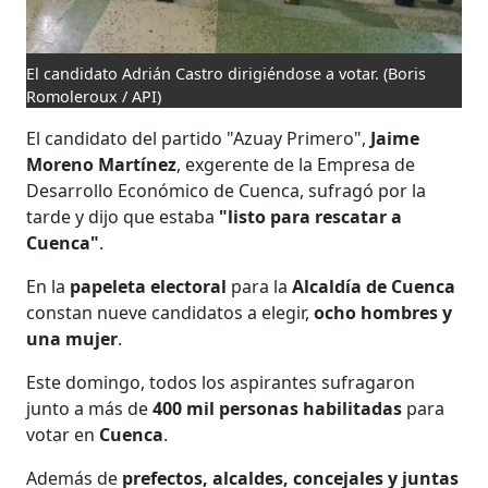
El candidato Adrián Castro dirigiéndose a votar.
(Boris
Romoleroux / API)
El candidato del partido "Azuay Primero",
Jaime
Moreno Martínez
, exgerente de la Empresa de
Desarrollo Económico de Cuenca, sufragó por la
tarde y dijo que estaba
"listo para rescatar a
Cuenca"
.
En la
papeleta electoral
para la
Alcaldía de Cuenca
constan nueve candidatos a elegir,
ocho hombres y
una mujer
.
Este domingo, todos los aspirantes sufragaron
junto a más de
400 mil personas habilitadas
para
votar en
Cuenca
.
Además de
prefectos, alcaldes, concejales y juntas