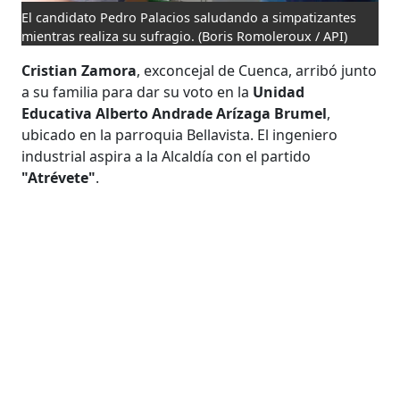
El candidato Pedro Palacios saludando a simpatizantes
mientras realiza su sufragio.
(Boris Romoleroux / API)
Cristian Zamora
, exconcejal de Cuenca, arribó junto
a su familia para dar su voto en la
Unidad
Educativa Alberto Andrade Arízaga Brumel
,
ubicado en la parroquia Bellavista. El ingeniero
industrial aspira a la Alcaldía con el partido
"Atrévete"
.