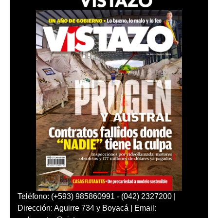
Teléfono: (+593) 985860991 - (042) 2327200 |
Dirección: Aguirre 734 y Boyacá | Email: