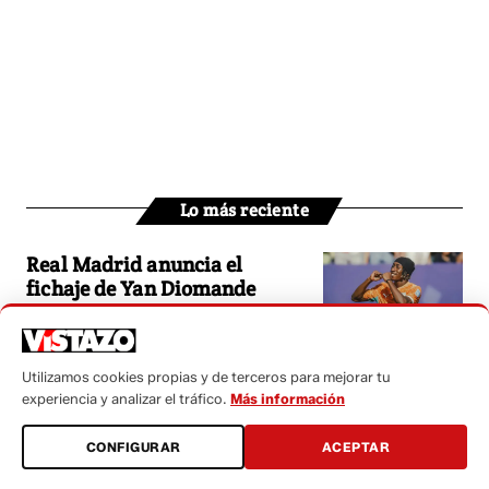
Lo más reciente
Real Madrid anuncia el
fichaje de Yan Diomande
hasta 2033
Rodri desata una batalla entre
Utilizamos cookies propias y de terceros para mejorar tu
FC Barcelona y Real Madrid
experiencia y analizar el tráfico.
Más información
en el mercado de fichajes
CONFIGURAR
ACEPTAR
Ecuador volverá a la acción