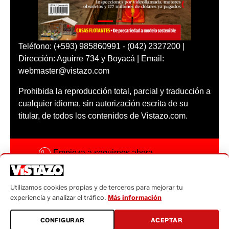
Teléfono: (+593) 985860991 - (042) 2327200 |
Dirección: Aguirre 734 y Boyacá | Email:
webmaster@vistazo.com
Prohibida la reproducción total, parcial y traducción a
cualquier idioma, sin autorización escrita de su
titular, de todos los contenidos de Vistazo.com.
Empieza a seguirnos ahora
Activar notificaciones
Utilizamos cookies propias y de terceros para mejorar tu
Código ética
experiencia y analizar el tráfico.
Más información
Sugerencias a:
CONFIGURAR
ACEPTAR
sugerencias@vistazo.com