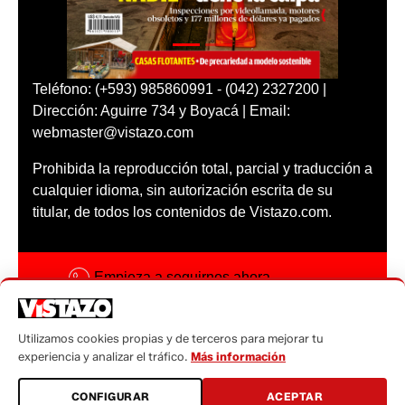
Teléfono: (+593) 985860991 - (042) 2327200 |
Dirección: Aguirre 734 y Boyacá | Email:
webmaster@vistazo.com
Prohibida la reproducción total, parcial y traducción a
cualquier idioma, sin autorización escrita de su
titular, de todos los contenidos de Vistazo.com.
Empieza a seguirnos ahora
Activar notificaciones
Utilizamos cookies propias y de terceros para mejorar tu
Código ética
experiencia y analizar el tráfico.
Más información
Sugerencias a:
CONFIGURAR
ACEPTAR
sugerencias@vistazo.com