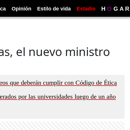
H
O
G
A
R
ica
Opinión
Estilo de vida
Estadio
as, el nuevo ministro
ros que deberán cumplir con Código de Ética
perados por las universidades luego de un año