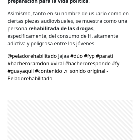
preparación para la vida política
.
Asimismo, tanto en su nombre de usuario como en
ciertas piezas audiovisuales, se muestra como una
persona
rehabilitada de las drogas
,
específicamente, del consumo de H, altamente
adictiva y peligrosa entre los jóvenes.
@peladorehabilitado
Jajaa
#dúo
#fyp
#parati
#hacheroramdon
#viral
#hacheroresponde
#fy
#guayaquil
#contenido
♬ sonido original -
Peladorehabilitado