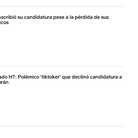
scribió su candidatura pese a la pérdida de sus
icos
do H?: Polémico 'tiktoker' que declinó candidatura a
urán