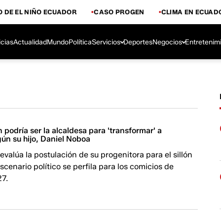
 DE EL NIÑO ECUADOR
CASO PROGEN
CLIMA EN ECUAD
icias
Actualidad
Mundo
Política
Servicios
Deportes
Negocios
Entretenim
 podría ser la alcaldesa para 'transformar' a
ún su hijo, Daniel Noboa
evalúa la postulación de su progenitora para el sillón
escenario político se perfila para los comicios de
27.