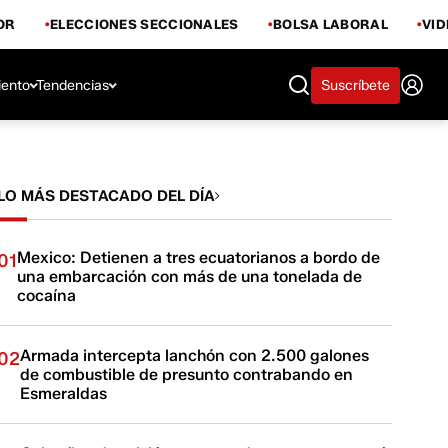
OR
ELECCIONES SECCIONALES
BOLSA LABORAL
VI
iento
Tendencias
Suscríbete
LO MÁS DESTACADO DEL DÍA
Mexico: Detienen a tres ecuatorianos a bordo de
01
una embarcación con más de una tonelada de
cocaína
Armada intercepta lanchón con 2.500 galones
02
de combustible de presunto contrabando en
Esmeraldas