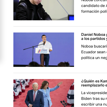
candidato de 
formación polí
Daniel Noboa 
a los partidos
Noboa buscarí
Ecuador sean 
política un ne
¿Quién es Kam
reemplazarlo 
La vicepreside
Biden tras su 
escribir una n