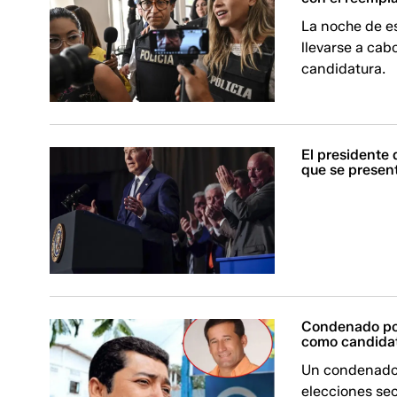
La noche de es
llevarse a cab
candidatura.
El presidente 
que se present
Condenado por
como candidat
Un condenado 
elecciones se