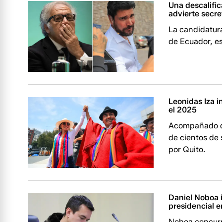
Una descalific
advierte secre
La candidatura
de Ecuador, es
Leonidas Iza i
el 2025
Acompañado de
de cientos de 
por Quito.
Daniel Noboa 
presidencial 
Noboa concurr