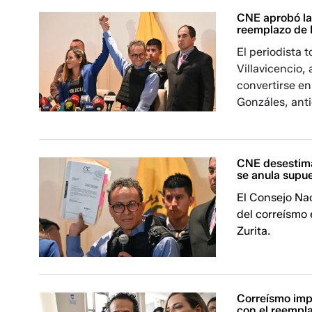
CNE aprobó la 
reemplazo de 
El periodista 
Villavicencio,
convertirse en
Gonzáles, ant
CNE desestima
se anula supue
El Consejo Na
del correísmo 
Zurita.
Correísmo imp
con el reempl