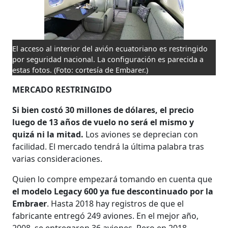
El acceso al interior del avión ecuatoriano es restringido
por seguridad nacional. La configuración es parecida a
estas fotos.
(Foto: cortesía de Embarer.)
MERCADO RESTRINGIDO
Si bien costó 30 millones de dólares, el precio
luego de 13 años de vuelo no será el mismo y
quizá ni la mitad.
Los aviones se deprecian con
facilidad. El mercado tendrá la última palabra tras
varias consideraciones.
Quien lo compre empezará tomando en cuenta que
el modelo Legacy 600 ya fue descontinuado por la
Embraer
. Hasta 2018 hay registros de que el
fabricante entregó 249 aviones. En el mejor año,
2008, se entregaron 36 aviones. Pero en 2018