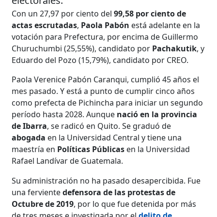
electorales.
Con un 27,97 por ciento del
99,58 por ciento de
actas escrutadas
,
Paola Pabón
está adelante en la
votación para Prefectura, por encima de Guillermo
Churuchumbi (25,55%), candidato por
Pachakutik
, y
Eduardo del Pozo (15,79%), candidato por CREO.
Paola Verenice Pabón Caranqui, cumplió 45 años el
mes pasado. Y está a punto de cumplir cinco años
como prefecta de Pichincha para iniciar un segundo
período hasta 2028. Aunque
nació en la provincia
de Ibarra
, se radicó en Quito. Se graduó de
abogada
en la Universidad Central y tiene una
maestría en
Políticas Públicas
en la Universidad
Rafael Landívar de Guatemala.
Su administración no ha pasado desapercibida. Fue
una ferviente
defensora de las protestas de
Octubre de 2019
, por lo que fue detenida por más
de tres meses e investigada por el
delito de