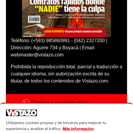
Teléfono: (+593) 985860991 - (042) 2327200 |
Dirección: Aguirre 734 y Boyacá | Email:
webmaster@vistazo.com
Prohibida la reproducción total, parcial y traducción a
cualquier idioma, sin autorización escrita de su
titular, de todos los contenidos de Vistazo.com.
Empieza a seguirnos ahora
Activar notificaciones
Utilizamos cookies propias y de terceros para mejorar tu
Código ética
experiencia y analizar el tráfico.
Más información