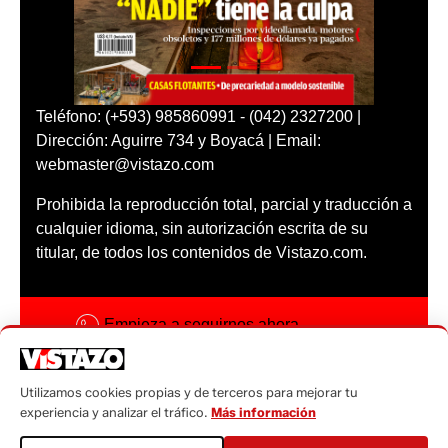
Teléfono: (+593) 985860991 - (042) 2327200 |
Dirección: Aguirre 734 y Boyacá | Email:
webmaster@vistazo.com
Prohibida la reproducción total, parcial y traducción a
cualquier idioma, sin autorización escrita de su
titular, de todos los contenidos de Vistazo.com.
Empieza a seguirnos ahora
Activar notificaciones
Utilizamos cookies propias y de terceros para mejorar tu
Código ética
experiencia y analizar el tráfico.
Más información
Sugerencias a: