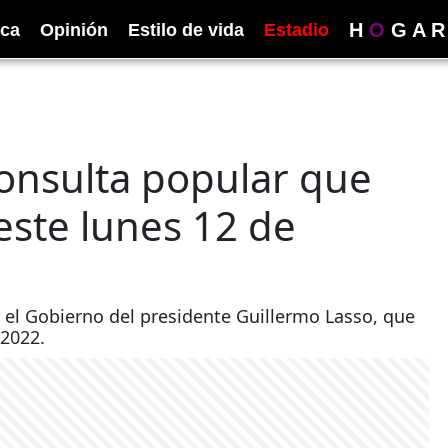
H
O
G
A
R
ica
Opinión
Estilo de vida
Estadio
consulta popular que
este lunes 12 de
 el Gobierno del presidente Guillermo Lasso, que
 2022.