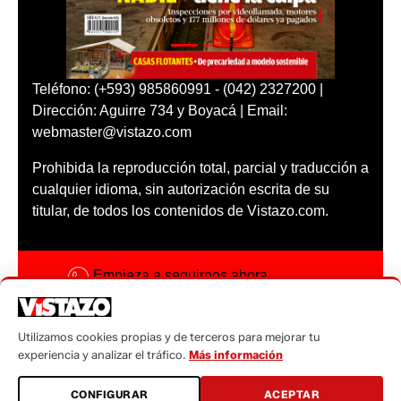
Teléfono: (+593) 985860991 - (042) 2327200 |
Dirección: Aguirre 734 y Boyacá | Email:
webmaster@vistazo.com
Prohibida la reproducción total, parcial y traducción a
cualquier idioma, sin autorización escrita de su
titular, de todos los contenidos de Vistazo.com.
Empieza a seguirnos ahora
Activar notificaciones
Utilizamos cookies propias y de terceros para mejorar tu
Código ética
experiencia y analizar el tráfico.
Más información
Sugerencias a:
CONFIGURAR
ACEPTAR
sugerencias@vistazo.com