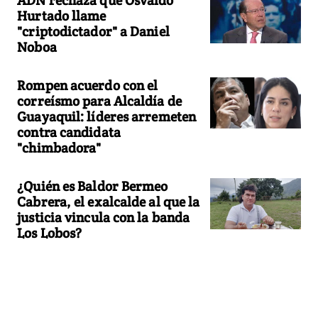
ADN rechaza que Osvaldo
Hurtado llame
"criptodictador" a Daniel
Noboa
Rompen acuerdo con el
correísmo para Alcaldía de
Guayaquil: líderes arremeten
contra candidata
"chimbadora"
¿Quién es Baldor Bermeo
Cabrera, el exalcalde al que la
justicia vincula con la banda
Los Lobos?