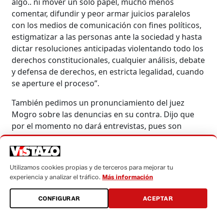
algo.. ni mover un solo papel, mucho menos
comentar, difundir y peor armar juicios paralelos
con los medios de comunicación con fines políticos,
estigmatizar a las personas ante la sociedad y hasta
dictar resoluciones anticipadas violentando todo los
derechos constitucionales, cualquier análisis, debate
y defensa de derechos, en estricta legalidad, cuando
se aperture el proceso”.
También pedimos un pronunciamiento del juez
Mogro sobre las denuncias en su contra. Dijo que
por el momento no dará entrevistas, pues son
hechos que deben ser discutidos y probados en el
orden jurisdiccional.
Utilizamos cookies propias y de terceros para mejorar tu
El asambleísta de la Izquierda Democrática,
Daltón
experiencia y analizar el tráfico.
Más información
Bacigalupo
, quien ha denunciado por varios años la
corrupción del exprefecto Guamán, así como sus
CONFIGURAR
ACEPTAR
nexos y negociados con la alcaldía de Latacunga,
asegura que el principal problema de la provincia es