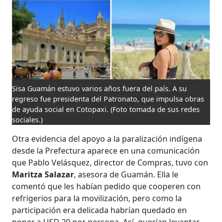
Sisa Guamán estuvo varios años fuera del país. A su
regreso fue presidenta del Patronato, que impulsa obras
de ayuda social en Cotopaxi.
(Foto tomada de sus redes
sociales.)
Otra evidencia del apoyo a la paralización indígena
desde la Prefectura aparece en una comunicación
que Pablo Velásquez, director de Compras, tuvo con
Maritza Salazar
, asesora de Guamán. Ella le
comentó que les habían pedido que cooperen con
refrigerios para la movilización, pero como la
participación era delicada habrían quedado en
poner a USD 20 por persona. Así, querían levantar