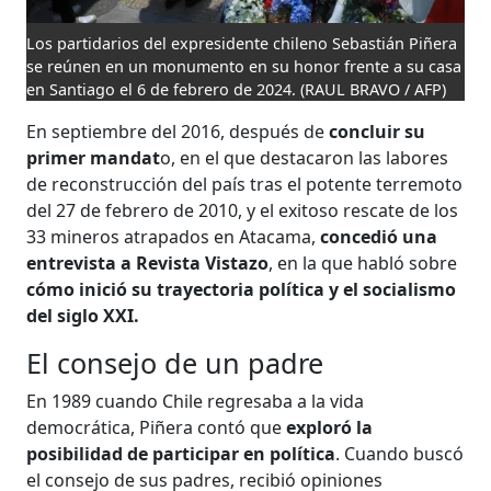
Los partidarios del expresidente chileno Sebastián Piñera
se reúnen en un monumento en su honor frente a su casa
en Santiago el 6 de febrero de 2024.
(RAUL BRAVO / AFP)
En septiembre del 2016, después de
concluir su
primer mandat
o, en el que destacaron las labores
de reconstrucción del país tras el potente terremoto
del 27 de febrero de 2010, y el exitoso rescate de los
33 mineros atrapados en Atacama,
concedió una
entrevista a Revista Vistazo
, en la que habló sobre
cómo inició su trayectoria política y el socialismo
del siglo XXI.
El consejo de un padre
En 1989 cuando Chile regresaba a la vida
democrática, Piñera contó que
exploró la
posibilidad de participar en política
. Cuando buscó
el consejo de sus padres, recibió opiniones