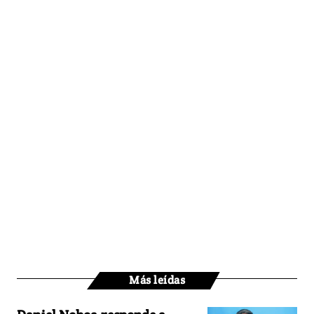
Más leídas