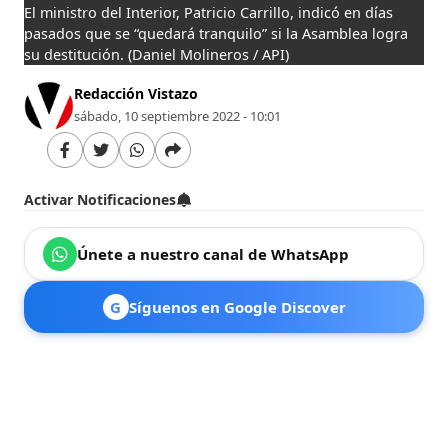
El ministro del Interior, Patricio Carrillo, indicó en días
pasados que se “quedará tranquilo” si la Asamblea logra
su destitución.
(Daniel Molineros / API)
Redacción Vistazo
sábado, 10 septiembre 2022 - 10:01
Activar Notificaciones
Únete a nuestro canal de WhatsApp
G
Síguenos en Google Discover