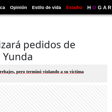
H
O
G
A
R
ica
Opinión
Estilo de vida
Estadio
izará pedidos de
e Yunda
rebajes, pero terminó violando a su víctima