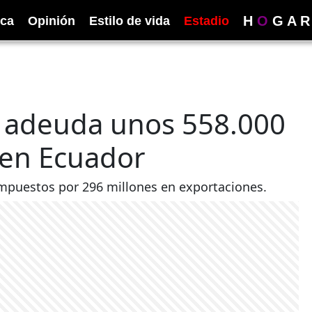
H
O
G
A
R
ica
Opinión
Estilo de vida
Estadio
 adeuda unos 558.000
 en Ecuador
impuestos por 296 millones en exportaciones.