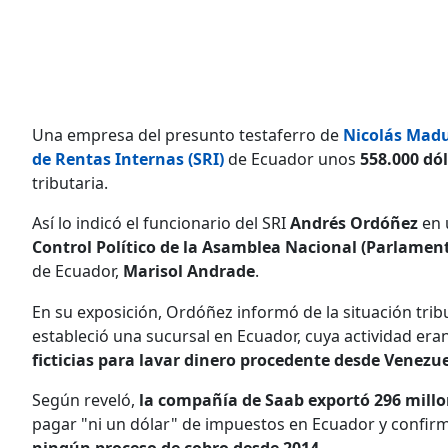
Una empresa del presunto testaferro de
Nicolás Mad
de Rentas Internas (SRI)
de Ecuador unos
558.000 dó
tributaria.
Así lo indicó el funcionario del SRI
Andrés Ordóñez
en 
Control Político de la Asamblea Nacional (Parlamen
de Ecuador,
Marisol Andrade
.
En su exposición, Ordóñez informó de la situación tri
estableció una sucursal en Ecuador, cuya actividad er
ficticias para lavar dinero procedente desde Venezue
Según reveló,
la compañía de Saab exportó 296 millo
pagar "ni un dólar" de impuestos en Ecuador y confirm
ningún proceso de cobro desde 2014
.