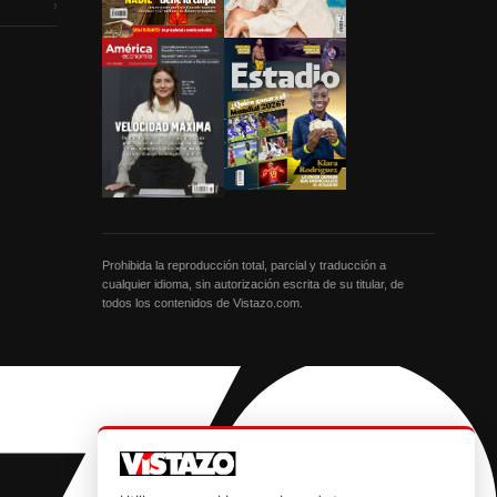
›
Prohibida la reproducción total, parcial y traducción a
cualquier idioma, sin autorización escrita de su titular, de
todos los contenidos de Vistazo.com.