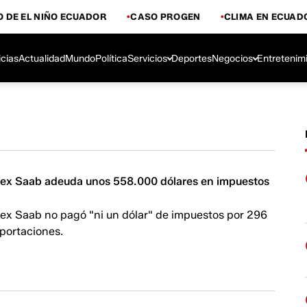
 DE EL NIÑO ECUADOR
CASO PROGEN
CLIMA EN ECUAD
icias
Actualidad
Mundo
Política
Servicios
Deportes
Negocios
Entretenim
ex Saab adeuda unos 558.000 dólares en impuestos
ex Saab no pagó "ni un dólar" de impuestos por 296
xportaciones.