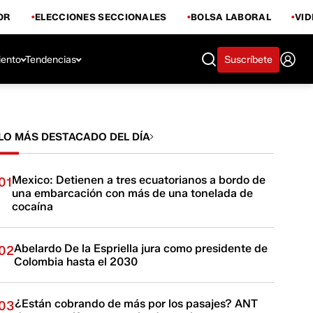
OR
ELECCIONES SECCIONALES
BOLSA LABORAL
VI
iento
Tendencias
Suscríbete
LO MÁS DESTACADO DEL DÍA
Mexico: Detienen a tres ecuatorianos a bordo de
01
una embarcación con más de una tonelada de
cocaína
Abelardo De la Espriella jura como presidente de
02
Colombia hasta el 2030
¿Están cobrando de más por los pasajes? ANT
03