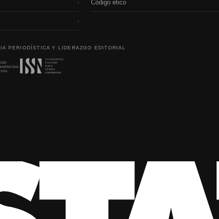
Código etico
›
›
IA PERIODÍSTICA Y LIDERAZGO EDITORIAL