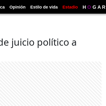
H
O
G
A
R
ica
Opinión
Estilo de vida
Estadio
de juicio político a