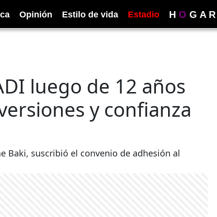
H
O
G
A
R
ica
Opinión
Estilo de vida
Estadio
ADI luego de 12 años
nversiones y confianza
 Baki, suscribió el convenio de adhesión al