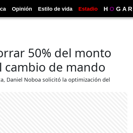
H
O
G
A
R
ica
Opinión
Estilo de vida
Estadio
orrar 50% del monto
el cambio de mando
, Daniel Noboa solicitó la optimización del