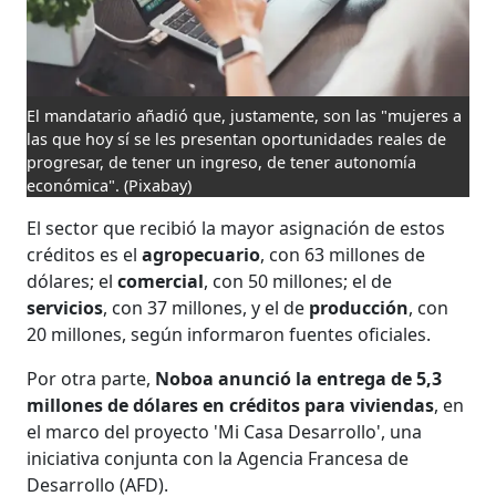
El mandatario añadió que, justamente, son las "mujeres a
las que hoy sí se les presentan oportunidades reales de
progresar, de tener un ingreso, de tener autonomía
económica".
(Pixabay)
El sector que recibió la mayor asignación de estos
créditos es el
agropecuario
, con 63 millones de
dólares; el
comercial
, con 50 millones; el de
servicios
, con 37 millones, y el de
producción
, con
20 millones, según informaron fuentes oficiales.
Por otra parte,
Noboa anunció la entrega de 5,3
millones de dólares en créditos para viviendas
, en
el marco del proyecto 'Mi Casa Desarrollo', una
iniciativa conjunta con la Agencia Francesa de
Desarrollo (AFD).