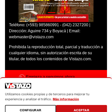
Teléfono: (+593) 985860991 - (042) 2327200 |
Dirección: Aguirre 734 y Boyacá | Email:
webmaster@vistazo.com
Prohibida la reproducción total, parcial y traducción a
cualquier idioma, sin autorización escrita de su
titular, de todos los contenidos de Vistazo.com.
Empieza a seguirnos ahora
Activar notificaciones
Utilizamos cookies propias y de terceros para mejorar tu
Código ética
experiencia y analizar el tráfico.
Más información
Sugerencias a:
CONFIGURAR
ACEPTAR
sugerencias@vistazo.com