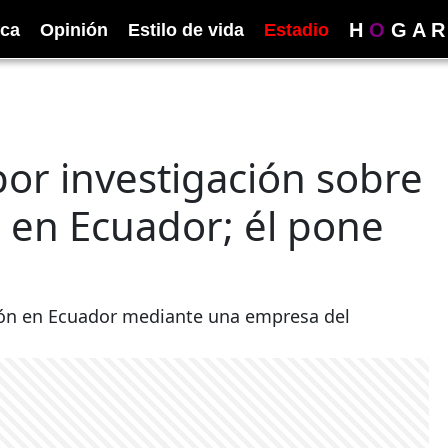
H
O
G
A
R
ica
Opinión
Estilo de vida
Estadio
por investigación sobre
 en Ecuador; él pone
ión en Ecuador mediante una empresa del