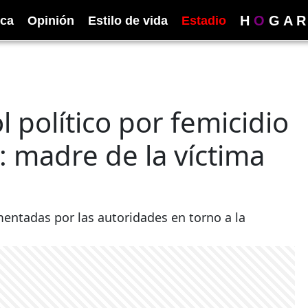
H
O
G
A
R
ica
Opinión
Estilo de vida
Estadio
l político por femicidio
: madre de la víctima
mentadas por las autoridades en torno a la