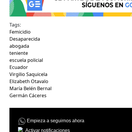
Tags:
Femicidio
Desaparecida
abogada
teniente
escuela policial
Ecuador
Virgilio Saquicela
Elizabeth Otavalo
María Belén Bernal
Germán Cáceres
Empieza a seguirnos ahora
Activar notificaciones