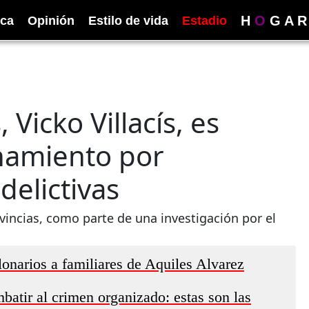
H
O
G
A
R
ica
Opinión
Estilo de vida
Estadio
Vicko Villacís, es
anamiento por
delictivas
vincias, como parte de una investigación por el
llonarios a familiares de Aquiles Alvarez
atir al crimen organizado: estas son las