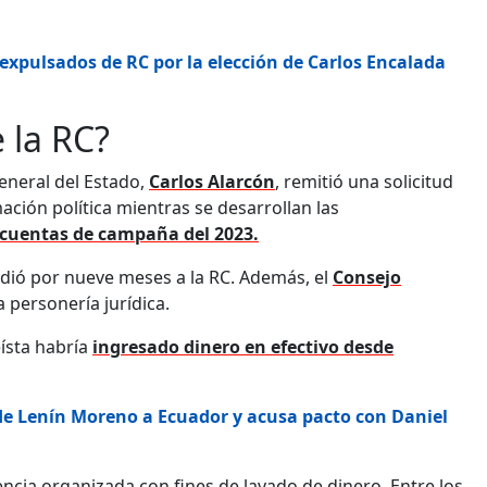
s expulsados de RC por la elección de Carlos Encalada
 la RC?
eneral del Estado,
Carlos Alarcón
, remitió una solicitud
ción política mientras se desarrollan las
 cuentas de campaña del 2023.
endió por nueve meses a la RC. Además, el
Consejo
a personería jurídica.
eísta habría
ingresado dinero en efectivo desde
 de Lenín Moreno a Ecuador y acusa pacto con Daniel
cia organizada con fines de lavado de dinero. Entre los