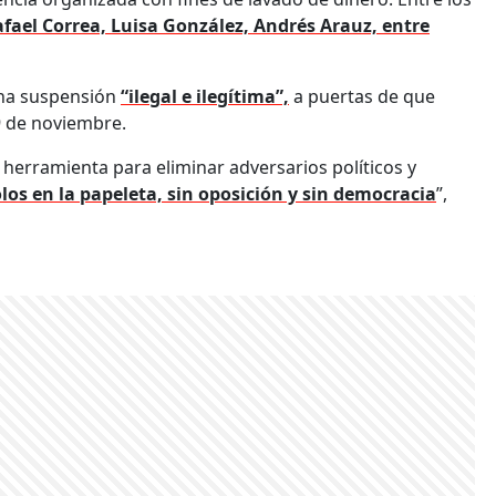
fael Correa, Luisa González, Andrés Arauz, entre
 una suspensión
“ilegal e ilegítima”,
a puertas de que
29 de noviembre.
 herramienta para eliminar adversarios políticos y
os en la papeleta, sin oposición y sin democracia
”,