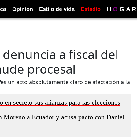
H
O
G
A
R
ica
Opinión
Estilo de vida
Estadio
denuncia a fiscal del
raude procesal
"es un acto absolutamente claro de afectación a la
en secreto sus alianzas para las elecciones
ín Moreno a Ecuador y acusa pacto con Daniel