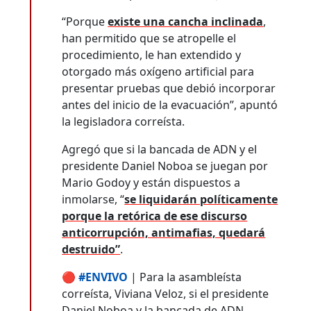
“Porque
existe una cancha inclinada
,
han permitido que se atropelle el
procedimiento, le han extendido y
otorgado más oxígeno artificial para
presentar pruebas que debió incorporar
antes del inicio de la evacuación”, apuntó
la legisladora correísta.
Agregó que si la bancada de ADN y el
presidente Daniel Noboa se juegan por
Mario Godoy y están dispuestos a
inmolarse, “
se liquidarán políticamente
porque la retórica de ese discurso
anticorrupción, antimafias, quedará
destruido”
.
🔴
#ENVIVO
| Para la asambleísta
correísta, Viviana Veloz, si el presidente
Daniel Noboa y la bancada de ADN